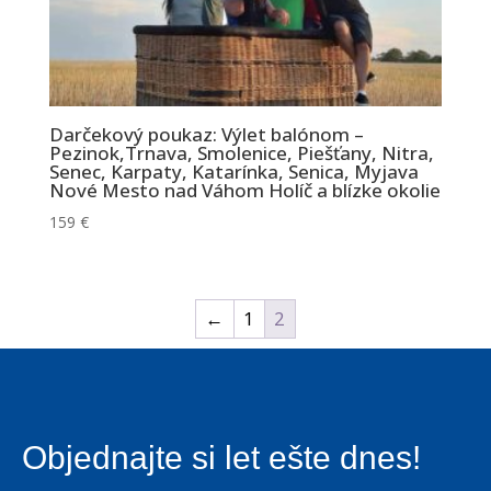
stránky.
Štatistiky
Aby sme
mohli
Darčekový poukaz: Výlet balónom –
Pezinok,Trnava, Smolenice, Piešťany, Nitra,
zlepšiť
Senec, Karpaty, Katarínka, Senica, Myjava
funkčnosť
Nové Mesto nad Váhom Holíč a blízke okolie
a štruktúru
159
€
webovej
stránky na
základe
spôsobu
←
1
2
používania
webovej
stránky.
Objednajte si let ešte dnes!
Používateľská
spokojnosť