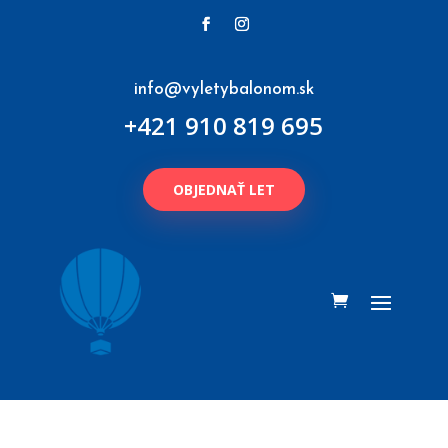
info@vyletybalonom.sk
+421 910 819 695
OBJEDNAŤ LET