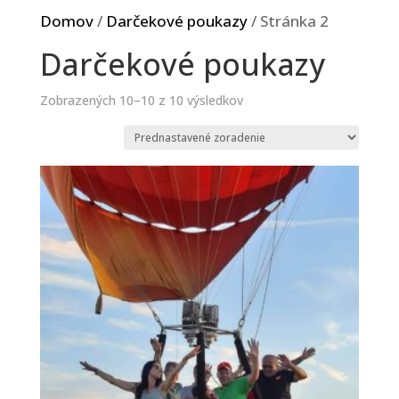
Domov
/
Darčekové poukazy
/ Stránka 2
Darčekové poukazy
Zobrazených 10–10 z 10 výsledkov
Nevyhnutné
Tieto súbory
cookie nie sú
voliteľné. Sú
potrebné pre
fungovanie
webovej