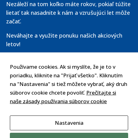
Nezáleží na tom koľko máte rokov, pokiaľ túžite
Aby naša
lietať tak nasadnite k nám a vzrušujúci let môže
stránka počas
vašej návštevy
začať.
fungovala čo
najlepšie. Ak
Neváhajte a využite ponuku našich akciových
tieto súbory
letov!
cookie
odmietnete,
niektoré funkcie
OBJEDNAŤ LET
Používame cookies. Ak si myslíte, že je to v
z webovej
poriadku, kliknite na "Prijať všetko". Kliknutím
stránky zmiznú.
na "Nastavenia" si tiež môžete vybrať, aký druh
OPÝTAJTE SA NÁS
súborov cookie chcete povoliť.
Prečítajte si
Marketing
naše zásady používania súborov cookie
Zdieľaním
svojich záujmov
a správania
Nastavenia
počas návštevy
Tvorba webstránok a rýchly
našej stránky