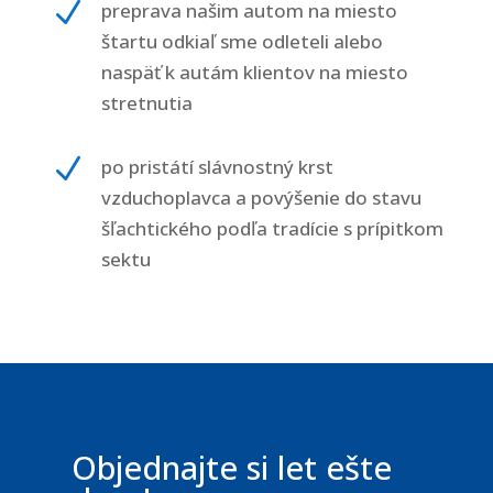
N
preprava našim autom na miesto
štartu odkiaľ sme odleteli alebo
naspäť k autám klientov na miesto
stretnutia
N
po pristátí slávnostný krst
vzduchoplavca a povýšenie do stavu
šľachtického podľa tradície s prípitkom
sektu
Objednajte si let ešte