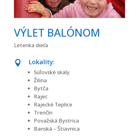
stránky.
Štatistiky
VÝLET BALÓNOM
Aby sme
mohli
zlepšiť
Letenka dieťa
funkčnosť
a štruktúru
Lokality:

webovej
Súľovské skaly
stránky na
Žilina
základe
spôsobu
Bytča
používania
Rajec
webovej
Rajecké Teplice
stránky.
Trenčín
Považská Bystrica
Banská – Štiavnica
Používateľská
spokojnosť