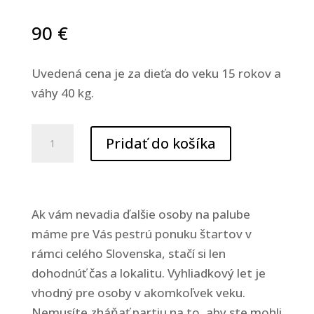
Aby naša
90
€
stránka počas
vašej návštevy
fungovala čo
Uvedená cena je za dieťa do veku 15 rokov a
najlepšie. Ak
váhy 40 kg.
tieto súbory
cookie
odmietnete,
množstvo
Pridať do košíka
niektoré funkcie
Výlet
z webovej
balónom
stránky zmiznú.
-
letenka
Ak vám nevadia ďalšie osoby na palube
Marketing
dieťa
máme pre Vás pestrú ponuku štartov v
Zdieľaním
-
rámci celého Slovenska, stačí si len
svojich záujmov
Súľovské
dohodnúť čas a lokalitu. Vyhliadkový let je
a správania
skaly,
počas návštevy
vhodný pre osoby v akomkoľvek veku.
našej stránky
Žilina,
Nemusíte zháňať partiu na to, aby ste mohli