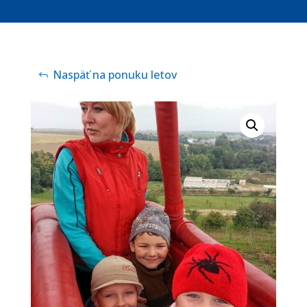
Naspäť na ponuku letov
Nevyhnutné
Tieto súbory
cookie nie sú
voliteľné. Sú
potrebné pre
fungovanie
webovej