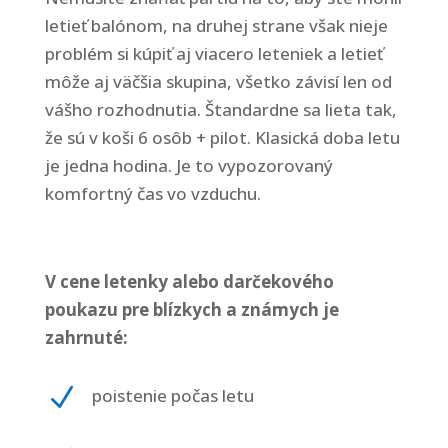
zvyšujete šancu
Bytča
letieť balónom, na druhej strane však nieje
na zobrazenie
Rajec,
problém si kúpiť aj viacero leteniek a letieť
kvalitnejšie
Rajecké
môže aj väčšia skupina, všetko závisí len od
prispôsobeného
obsahu a ponúk.
Teplice,
vášho rozhodnutia. Štandardne sa lieta tak,
Trenčín,
že sú v koši 6 osôb + pilot. Klasická doba letu
Považská
je jedna hodina. Je to vypozorovaný
Bystrica,
komfortný čas vo vzduchu.
Banská-
Štiavnica
V cene letenky alebo darčekového
poukazu pre blízkych a známych je
zahrnuté:
N
poistenie počas letu